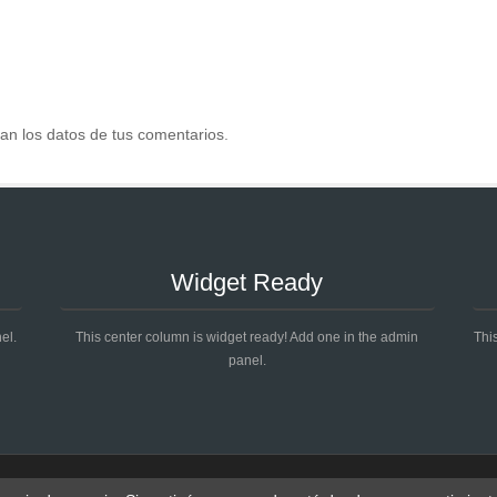
n los datos de tus comentarios
.
Widget Ready
el.
This center column is widget ready! Add one in the admin
Thi
panel.