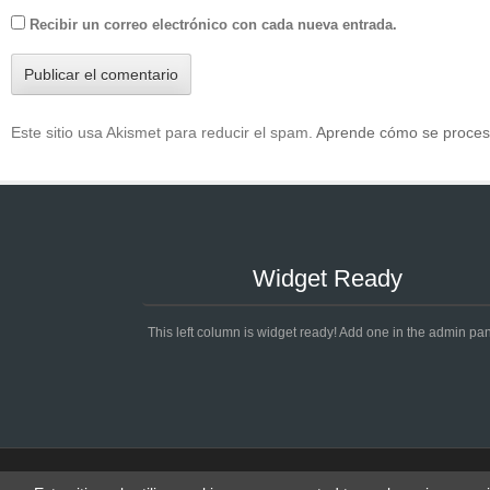
Recibir un correo electrónico con cada nueva entrada.
Este sitio usa Akismet para reducir el spam.
Aprende cómo se procesa
Widget Ready
This left column is widget ready! Add one in the admin pan