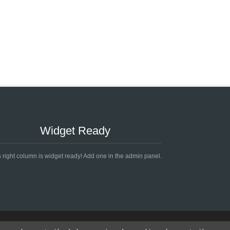
Widget Ready
s right column is widget ready! Add one in the admin panel.