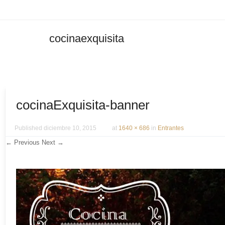
cocinaexquisita
Men
SKIP 
cocinaExquisita-banner
Published
diciembre 10, 2015
at
1640 × 686
in
Entrantes
← Previous
Next →