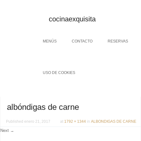
cocinaexquisita
Menu
SKIP TO CONTENT
MENÚS
CONTACTO
RESERVAS
USO DE COOKIES
albóndigas de carne
Published
enero 21, 2017
at
1792 × 1344
in
ALBONDIGAS DE CARNE
Next →