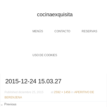
cocinaexquisita
Menu
SKIP TO CONTENT
MENÚS
CONTACTO
RESERVAS
USO DE COOKIES
2015-12-24 15.03.27
Published
diciembre 25, 2015
at
2592 × 1456
in
APERITIVO DE
BERENJENA
← Previous