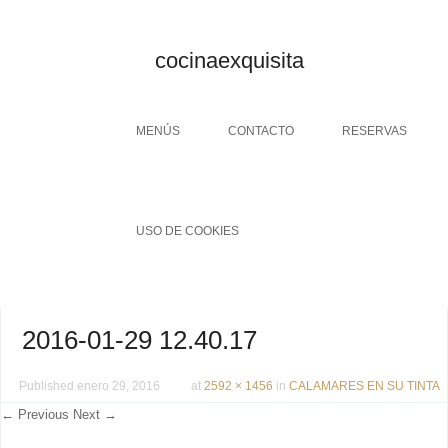
cocinaexquisita
Menu
SKIP TO CONTENT
MENÚS
CONTACTO
RESERVAS
USO DE COOKIES
2016-01-29 12.40.17
Published
enero 29, 2016
at
2592 × 1456
in
CALAMARES EN SU TINTA
← Previous
Next →