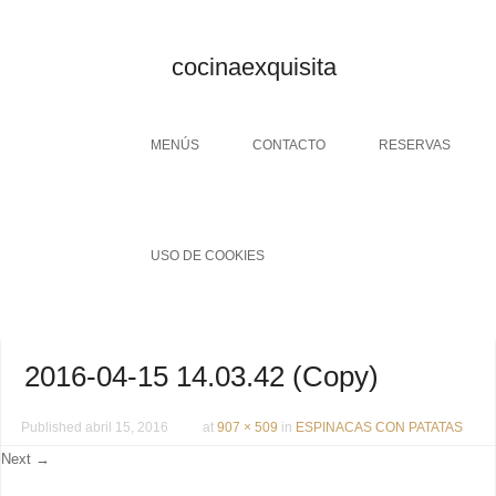
cocinaexquisita
Menu
SKIP TO CONTENT
MENÚS
CONTACTO
RESERVAS
USO DE COOKIES
2016-04-15 14.03.42 (Copy)
Published
abril 15, 2016
at
907 × 509
in
ESPINACAS CON PATATAS
Next →