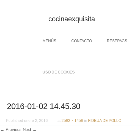
cocinaexquisita
Menu
SKIP TO CONTENT
MENÚS
CONTACTO
RESERVAS
USO DE COOKIES
2016-01-02 14.45.30
Published
enero 2, 2016
at
2592 × 1456
in
FIDEUA DE POLLO
← Previous
Next →