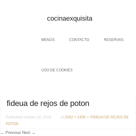
cocinaexquisita
Menu
SKIP TO CONTENT
MENÚS
CONTACTO
RESERVAS
USO DE COOKIES
fideua de rejos de poton
Published
octubre 16, 2016
at
2592 × 1456
in
FIDEUA DE REJOS DE
POTON
← Previous
Next →