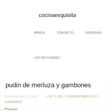
cocinaexquisita
Menu
SKIP TO CONTENT
MENÚS
CONTACTO
RESERVAS
USO DE COOKIES
pudin de merluza y gambones
Published
abril 11, 2016
at
907 × 509
in
PUDIN DE MERLUZA Y
GAMBONES
← Previous