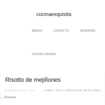
cocinaexquisita
Menu
SKIP TO CONTENT
MENÚS
CONTACTO
RESERVAS
USO DE COOKIES
Risotto de mejillones
Published
julio 15, 2017
at
5984 × 3376
in
RISOTTO DE MEJILLONES
← Previous