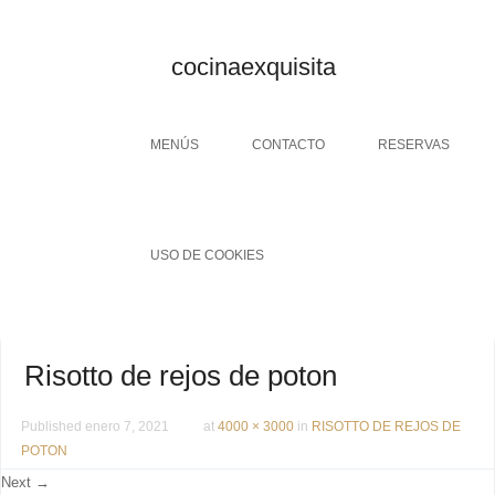
cocinaexquisita
Menu
SKIP TO CONTENT
MENÚS
CONTACTO
RESERVAS
USO DE COOKIES
Risotto de rejos de poton
Published
enero 7, 2021
at
4000 × 3000
in
RISOTTO DE REJOS DE
POTON
Next →