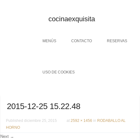
cocinaexquisita
Menu
SKIP TO CONTENT
MENÚS
CONTACTO
RESERVAS
USO DE COOKIES
2015-12-25 15.22.48
Published
diciembre 25, 2015
at
2592 × 1456
in
RODABALLO AL
HORNO
Next →