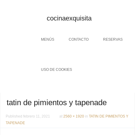
cocinaexquisita
Menu
SKIP TO CONTENT
MENÚS
CONTACTO
RESERVAS
USO DE COOKIES
tatin de pimientos y tapenade
Published
febrero 11, 2021
at
2560 × 1920
in
TATIN DE PIMIENTOS Y
TAPENADE