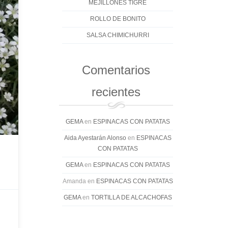
MEJILLONES TIGRE
ROLLO DE BONITO
SALSA CHIMICHURRI
Comentarios
recientes
GEMA
en
ESPINACAS CON PATATAS
Aida Ayestarán Alonso
en
ESPINACAS
CON PATATAS
GEMA
en
ESPINACAS CON PATATAS
Amanda
en
ESPINACAS CON PATATAS
GEMA
en
TORTILLA DE ALCACHOFAS