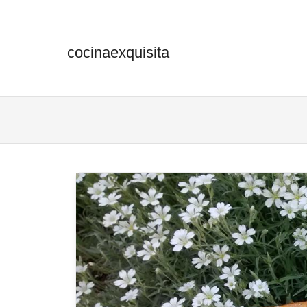
cocinaexquisita
Men
SKIP 