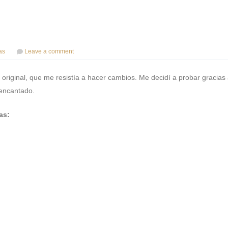
as
Leave a comment
l original, que me resistía a hacer cambios. Me decidí a probar gracias
 encantado.
as: