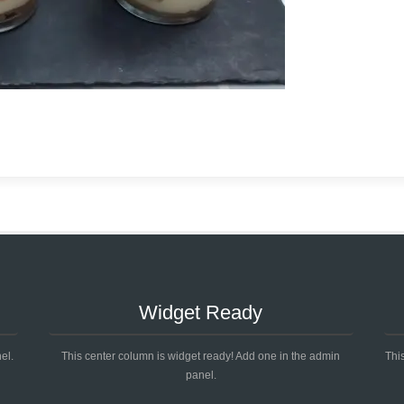
Widget Ready
el.
This center column is widget ready! Add one in the admin
Thi
panel.