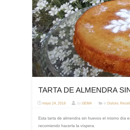
TARTA DE ALMENDRA SI
mayo 24, 2016
by
GEMA
In
Dulces
,
Recet
Esta tarta de almendra sin huevos el mismo día e
recomiendo hacerla la víspera.