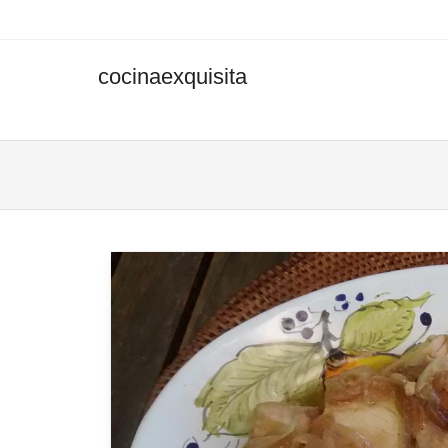
cocinaexquisita
Men
SKIP 