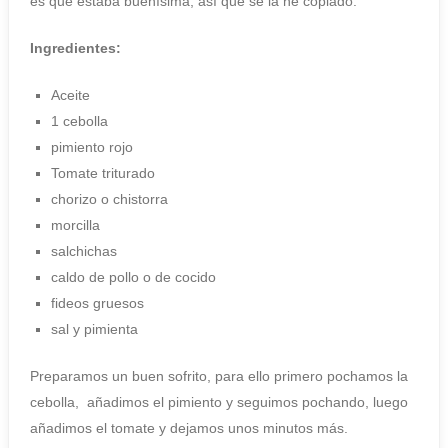
es que estaba buenísima, así que se la he copiado.
Ingredientes:
Aceite
1 cebolla
pimiento rojo
Tomate triturado
chorizo o chistorra
morcilla
salchichas
caldo de pollo o de cocido
fideos gruesos
sal y pimienta
Preparamos un buen sofrito, para ello primero pochamos la
cebolla, añadimos el pimiento y seguimos pochando, luego
añadimos el tomate y dejamos unos minutos más.