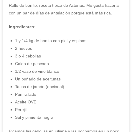
Rollo de bonito, receta típica de Asturias. Me gusta hacerla
con un par de días de antelación porque está más rica.
Ingredientes:
1 y 1/4 kg de bonito con piel y espinas
2 huevos
3 o 4 cebollas
Caldo de pescado
1/2 vaso de vino blanco
Un puñado de aceitunas
Tacos de jamón (opcional)
Pan rallado
Aceite OVE
Perejil
Sal y pimienta negra
Picamos las cebollas en juliana y las pochamos en un poco