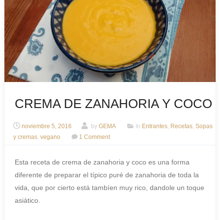
CREMA DE ZANAHORIA Y COCO
noviembre 5, 2016
by
GEMA
In
Entrantes
,
Recetas
,
Sopas
y cremas
,
vegano
1 Comment
Esta receta de crema de zanahoria y coco es una forma
diferente de preparar el típico puré de zanahoria de toda la
vida, que por cierto está tambíen muy rico, dandole un toque
asiático.