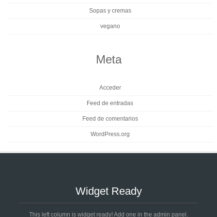
Sopas y cremas
vegano
Meta
Acceder
Feed de entradas
Feed de comentarios
WordPress.org
Widget Ready
This left column is widget ready! Add one in the admin panel.