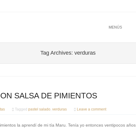
u
TO CONTENT
MENÚS
Tag Archives:
verduras
CON SALSA DE PIMIENTOS
tas
Tagged
pastel salado
,
verduras
Leave a comment
pimientos la aprendí de mi tía Maru. Tenía yo entonces ventipocos años