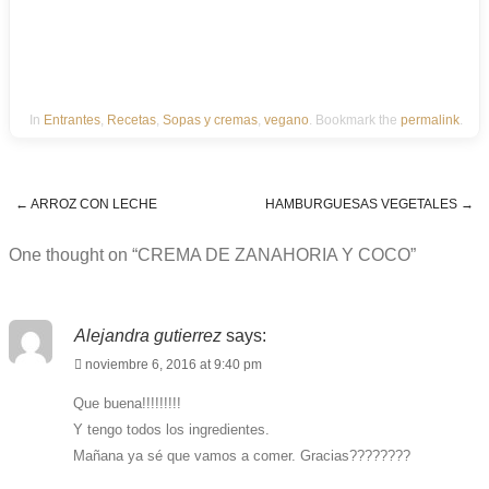
In
Entrantes
,
Recetas
,
Sopas y cremas
,
vegano
. Bookmark the
permalink
.
←
ARROZ CON LECHE
HAMBURGUESAS VEGETALES
→
Post navigation
One thought on “
CREMA DE ZANAHORIA Y COCO
”
Alejandra gutierrez
says:
noviembre 6, 2016 at 9:40 pm
Que buena!!!!!!!!!
Y tengo todos los ingredientes.
Mañana ya sé que vamos a comer. Gracias????????