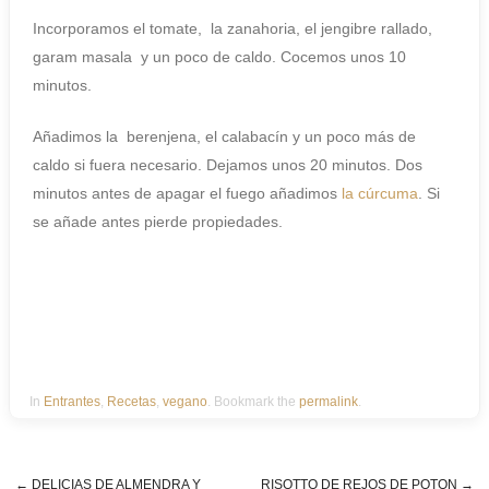
Incorporamos el tomate, la zanahoria, el jengibre rallado,
garam masala y un poco de caldo. Cocemos unos 10
minutos.
Añadimos la berenjena, el calabacín y un poco más de
caldo si fuera necesario. Dejamos unos 20 minutos. Dos
minutos antes de apagar el fuego añadimos
la cúrcuma
. Si
se añade antes pierde propiedades.
In
Entrantes
,
Recetas
,
vegano
. Bookmark the
permalink
.
←
DELICIAS DE ALMENDRA Y
RISOTTO DE REJOS DE POTON
→