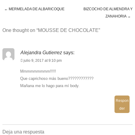
←
MERMELADA DE ALBARICOQUE
BIZCOCHO DE ALMENDRA Y
Post navigation
ZANAHORIA
→
One thought on “
MOUSSE DE CHOCOLATE
”
Alejandra Gutierrez
says:
julio 9, 2017 at 9:10 pm
Mmmmmmmmm!!!!!
Que caprichoso más bueno????????????
Mañana me lo hago para mí body.
Respon
der
Deja una respuesta