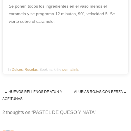
Se ponen todos los ingredientes en el vaso menos el
caramelo y se programa 12 minutos, 90º, velocidad 5. Se
vierte sobre el caramelo.
In
Dulces
,
Recetas
. Bookmark the
permalink
.
←
HUEVOS RELLENOS DE ATUN Y
ALUBIAS ROJAS CON BERZA
→
Post navigation
ACEITUNAS
2 thoughts on “
PASTEL DE QUESO Y NATA
”