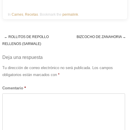
In
Carnes
,
Recetas
. Bookmark the
permalink
.
←
ROLLITOS DE REPOLLO
BIZCOCHO DE ZANAHORIA
→
Post navigation
RELLENOS (SARMALE)
Deja una respuesta
Tu dirección de correo electrónico no será publicada.
Los campos
obligatorios están marcados con
*
Comentario
*