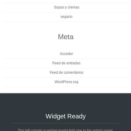
Sopas y cremas
vegano
Meta
Acceder
Feed de entradas
Feed de comentarios
WordPress.org
Widget Ready
This left column is widget ready! Add one in the admin panel.