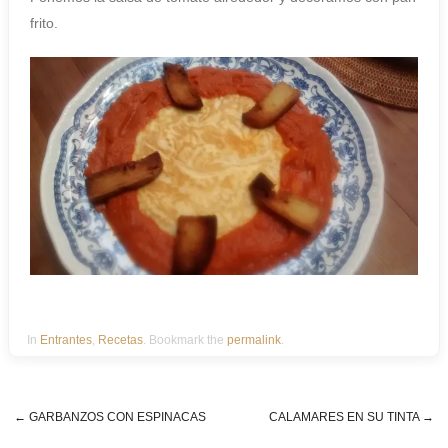
frito.
In
Entrantes
,
Recetas
. Bookmark the
permalink
.
←
GARBANZOS CON ESPINACAS
CALAMARES EN SU TINTA
→